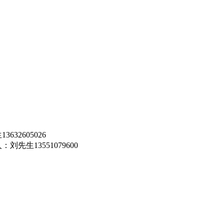
32605026
生13551079600